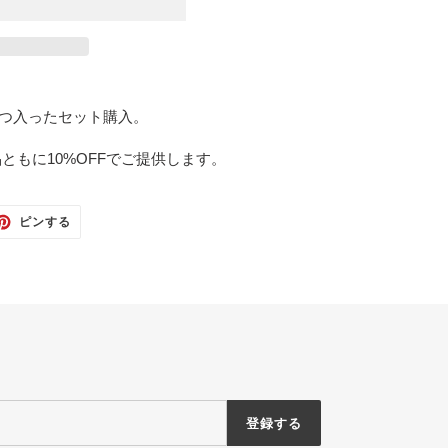
つずつ入ったセット購入。
ともに10%OFFでご提供します。
TTER
PINTEREST
ピンする
で
ピ
ン
す
る
登録する