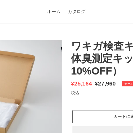
ホーム
カタログ
ワキガ検査キット
体臭測定キット
10%OFF）
販
¥25,164
通
¥27,960
セー
売
常
税込
価
価
格
格
カートに