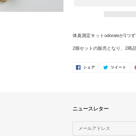
カ
ー
体臭測定キットodorateが1
ト
に
2個セットの販売となり、2商品
商
品
を
FACEBOOK
TWI
シェア
ツイート
で
に
追
シ
投
ェ
稿
加
ア
す
す
る
す
る
る
ニュースレター